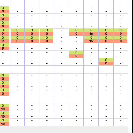
0
-
-
-
-
-
-
-
-
0
-
-
-
-
-
-
-
-
0
-
-
-
-
-
-
-
-
0
-
-
-
-
-
-
-
-
0
-
-
-
-
-
-
-
-
0
-
-
-
-
-
-
-
-
0
0
0
0
-
0
0
0
0
9
0
0
0
-
0
16
0
0
0
0
0
0
-
-
0
0
0
9
0
0
0
-
-
16
0
0
0
-
-
-
-
-
-
-
-
9
-
-
-
-
-
-
-
-
-
-
-
-
-
0
-
-
-
-
-
-
-
-
0
-
-
-
-
-
-
-
-
-
-
0
-
-
-
-
-
-
-
-
0
-
0
-
-
-
-
-
-
-
-
0
-
-
-
-
-
-
-
-
0
-
-
-
-
-
-
-
-
0
-
-
-
-
-
-
-
-
0
-
-
-
-
-
-
-
-
0
-
-
-
-
-
-
-
-
0
-
-
-
-
-
-
-
-
10
-
-
-
-
-
-
-
-
0
-
-
-
-
-
-
-
-
10
-
-
-
-
-
-
-
-
0
-
-
-
-
-
-
-
-
10
-
-
-
-
-
-
-
-