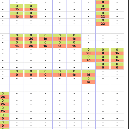
-
-
-
-
-
-
-
0
-
-
0
0
-
-
-
-
0
-
-
16
16
-
-
-
-
22
-
-
0
0
-
-
-
-
0
-
-
16
16
-
-
-
-
22
-
-
-
-
-
-
-
-
0
-
-
-
-
-
-
-
-
22
-
-
0
0
0
0
0
-
-
-
-
13
20
16
16
16
-
-
-
-
0
0
0
0
0
-
-
-
-
13
20
16
16
16
-
-
-
-
-
-
-
-
-
0
0
0
-
-
-
-
-
-
20
0
16
-
-
-
-
-
-
0
0
0
-
-
-
-
-
-
20
0
16
-
-
-
-
-
-
-
0
0
-
-
-
-
-
-
-
0
0
-
0
0
0
0
0
0
-
-
-
0
0
0
16
16
16
-
-
-
-
-
-
-
-
0
-
-
-
-
-
-
-
-
16
-
-
0
-
-
-
-
-
-
-
-
26
-
-
-
-
-
-
-
-
0
-
-
-
-
-
-
-
-
26
-
-
-
-
-
-
-
-
0
-
-
-
-
-
-
-
-
26
-
-
-
-
-
-
-
-
0
-
-
-
-
-
-
-
-
0
-
-
-
-
-
-
-
-
0
-
-
-
-
-
-
-
-
0
-
-
-
-
-
-
-
-