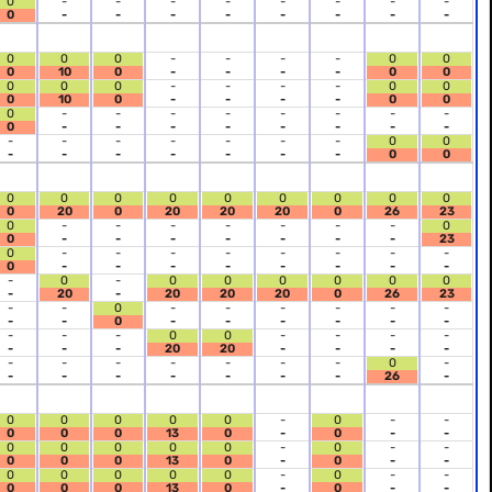
0
-
-
-
-
-
-
-
-
0
-
-
-
-
-
-
-
-
0
0
0
-
-
-
-
0
0
0
10
0
-
-
-
-
0
0
0
0
0
-
-
-
-
0
0
0
10
0
-
-
-
-
0
0
0
-
-
-
-
-
-
-
-
0
-
-
-
-
-
-
-
-
-
-
-
-
-
-
-
0
0
-
-
-
-
-
-
-
0
0
0
0
0
0
0
0
0
0
0
0
20
0
20
20
20
0
26
23
0
-
-
-
-
-
-
-
0
0
-
-
-
-
-
-
-
23
0
-
-
-
-
-
-
-
-
0
-
-
-
-
-
-
-
-
-
0
-
0
0
0
0
0
0
-
20
-
20
20
20
0
26
23
-
-
0
-
-
-
-
-
-
-
-
0
-
-
-
-
-
-
-
-
-
0
0
-
-
-
-
-
-
-
20
20
-
-
-
-
-
-
-
-
-
-
-
0
-
-
-
-
-
-
-
-
26
-
0
0
0
0
0
-
0
-
-
0
0
0
13
0
-
0
-
-
0
0
0
0
0
-
0
-
-
0
0
0
13
0
-
0
-
-
0
0
0
0
0
-
0
-
-
0
0
0
13
0
-
0
-
-