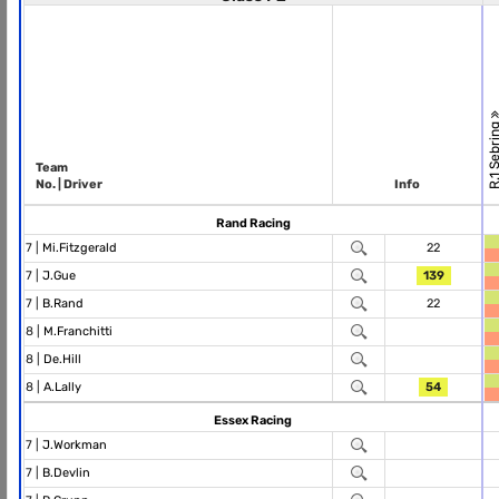
R.1 Sebri
Team
No. | Driver
Info
Rand Racing
7 |
Mi.Fitzgerald
22
7 |
J.Gue
139
7 |
B.Rand
22
8 |
M.Franchitti
8 |
De.Hill
8 |
A.Lally
54
Essex Racing
7 |
J.Workman
7 |
B.Devlin