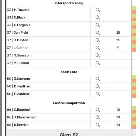
Intersport Racing
33 |
M.Durand
33 |
C.Block
33 |
G.Forgeois
37 |
Jon.Field
25
37 |
D.Dayton
25
37 |
L.Connor
9
37 |
N.Jönsson
37 |
M.Durand
Team Elite
50 |
J.Cochran
50 |
D.Faulkner
50 |
E.Zabinski
Larbre Compétition
86 |
C.Bouchut
10
86 |
J.Blanchemain
10
86 |
R.Berville
10
Class P2