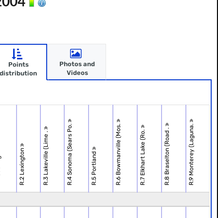
 2004
Photos and
Points
Videos
distribution
R.4 Sonoma (Sears Po.
R.6 Bowmanville (Mos.
R.9 Monterey (Laguna.
R.8 Braselton (Road .
R.7 Elkhart Lake (Ro.
R.3 Lakeville (Lime .
R.2 Lexington
R.5 Portland
ng