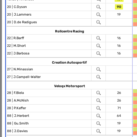
20 |
C.Dyson
90
20 |
J.Lammers
19
20 |
D.de Radigues
Rollcentre Racing
22 |
R.Barff
16
22 |
M.Short
16
22 |
J.Barbosa
16
Creation Autosportif
27 |
N.Minassian
27 |
J.Campell-Walter
Veloqx Motorsport
28 |
F.Biela
26
28 |
A.McNish
26
28 |
P.Kaffer
71
88 |
J.Herbert
64
88 |
Gu.Smith
19
88 |
J.Davies
19