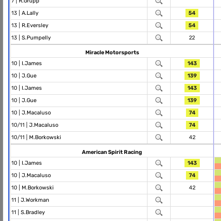
7 |
R.Grupp
13 |
A.Lally
54
13 |
R.Eversley
54
13 |
S.Pumpelly
22
Miracle Motorsports
10 |
I.James
143
10 |
J.Gue
139
10 |
I.James
143
10 |
J.Gue
139
10 |
J.Macaluso
74
10/11 |
J.Macaluso
74
10/11 |
M.Borkowski
42
American Spirit Racing
10 |
I.James
143
10 |
J.Macaluso
74
10 |
M.Borkowski
42
11 |
J.Workman
11 |
S.Bradley