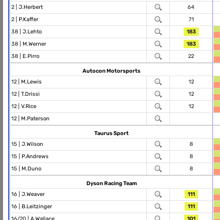
2 |
J.Herbert
64
2 |
P.Kaffer
71
38 |
J.Lehto
183
38 |
M.Werner
183
38 |
E.Pirro
22
Autocon Motorsports
12 |
M.Lewis
12
12 |
T.Drissi
12
12 |
V.Rice
12
12 |
M.Paterson
Taurus Sport
15 |
J.Wilson
8
15 |
P.Andrews
8
15 |
M.Duno
8
Dyson Racing Team
16 |
J.Weaver
111
16 |
B.Leitzinger
111
16/20 |
A.Wallace
101