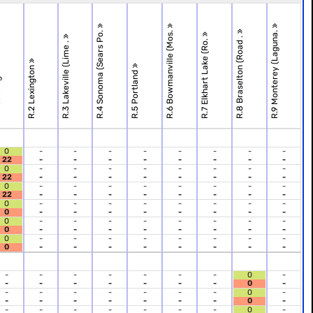
R.4 Sonoma (Sears Po.
R.6 Bowmanville (Mos.
R.9 Monterey (Laguna.
R.8 Braselton (Road .
R.7 Elkhart Lake (Ro.
R.3 Lakeville (Lime .
R.2 Lexington
R.5 Portland
ng
0
-
-
-
-
-
-
-
-
22
-
-
-
-
-
-
-
-
0
-
-
-
-
-
-
-
-
22
-
-
-
-
-
-
-
-
0
-
-
-
-
-
-
-
-
22
-
-
-
-
-
-
-
-
0
-
-
-
-
-
-
-
-
0
-
-
-
-
-
-
-
-
0
-
-
-
-
-
-
-
-
0
-
-
-
-
-
-
-
-
0
-
-
-
-
-
-
-
-
0
-
-
-
-
-
-
-
-
-
-
-
-
-
-
-
0
-
-
-
-
-
-
-
-
0
-
-
-
-
-
-
-
-
0
-
-
-
-
-
-
-
-
0
-
-
-
-
-
-
-
-
0
-