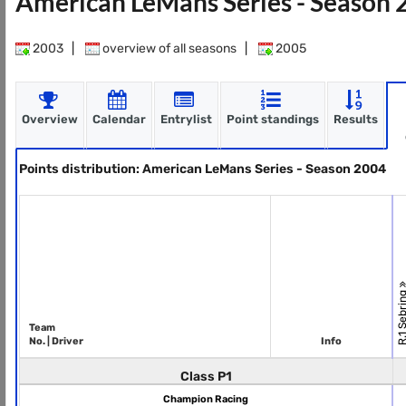
American LeMans Series - Season
2003
|
overview of all seasons
|
2005
Overview
Calendar
Entrylist
Point standings
Results
Points distribution: American LeMans Series - Season 2004
R.1 Sebri
Team
No. | Driver
Info
Class P1
Champion Racing