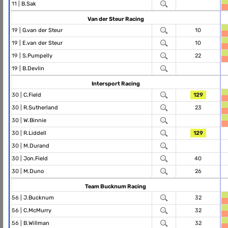
11 |
B.Sak
Van der Steur Racing
19 |
G.van der Steur
10
19 |
E.van der Steur
10
19 |
S.Pumpelly
22
19 |
B.Devlin
Intersport Racing
30 |
C.Field
129
30 |
R.Sutherland
23
30 |
W.Binnie
30 |
R.Liddell
129
30 |
M.Durand
30 |
Jon.Field
40
30 |
M.Duno
26
Team Bucknum Racing
56 |
J.Bucknum
32
56 |
C.McMurry
32
56 |
B.Willman
32