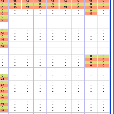
14
16
13
16
13
13
0
16
0
0
0
0
0
0
0
0
0
0
0
16
13
16
13
13
0
19
0
0
-
-
-
-
-
-
0
-
0
-
-
-
-
-
-
19
-
0
-
-
-
-
-
-
-
-
0
-
-
-
-
-
-
-
0
-
-
-
-
-
-
-
-
16
-
-
-
-
-
-
-
0
-
-
-
-
-
-
-
-
16
-
-
-
-
-
-
-
-
0
-
-
-
-
-
-
-
-
16
-
-
-
-
-
-
-
-
-
-
-
-
-
-
-
0
0
-
-
-
-
-
-
-
0
0
-
-
-
-
-
-
-
0
0
-
-
-
-
-
-
-
0
0
0
-
-
-
-
-
-
-
-
26
-
-
-
-
-
-
-
-
0
-
-
-
-
-
-
-
-
26
-
-
-
-
-
-
-
-
0
-
-
-
-
-
-
-
-
26
-
-
-
-
-
-
-
-
0
-
-
-
-
-
-
-
-
19
-
-
-
-
-
-
-
-
0
-
-
-
-
-
-
-
-
19
-
-
-
-
-
-
-
-
0
-
-
-
-
-
-
-
-
19
-
-
-
-
-
-
-
-