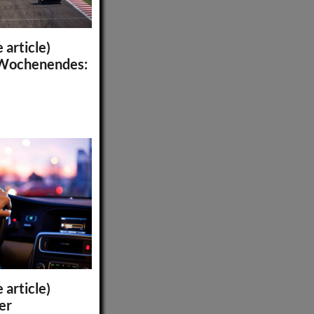
 article)
 Wochenendes:
 article)
er