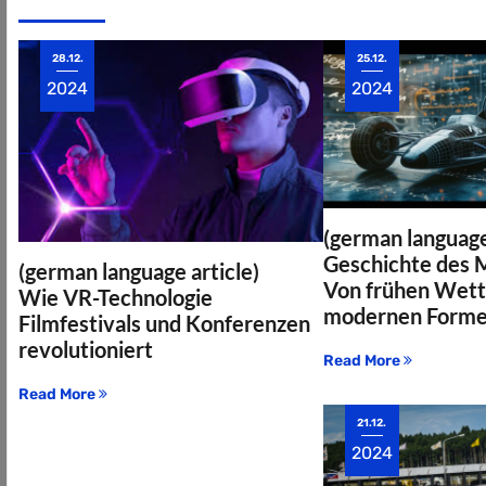
28.12.
25.12.
2024
2024
(german language
Geschichte des 
(german language article)
Von frühen Wet
Wie VR-Technologie
modernen Forme
Filmfestivals und Konferenzen
revolutioniert
Read More
Read More
21.12.
2024