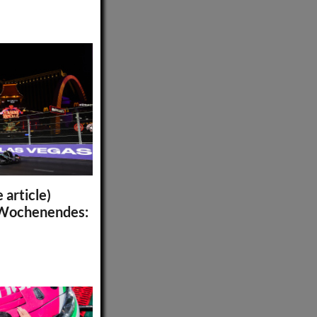
 article)
 Wochenendes: