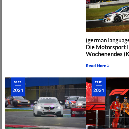
(german language
Die Motorsport H
Wochenendes (
Read More
18.12.
13.12.
2024
2024