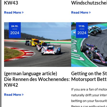
KW43
Windschutzsche
Read More
Read More
24.10.
17.10.
2024
2024
(german language article)
Getting on the St
Die Rennen des Wochenendes:
Motorsport Bett
KW42
If you are a fan of mot
Read More
naturally drift your int
betting on your favourit
Being a car enthusiast