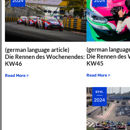
2024
2024
(german language
(german language article)
Die Rennen des
Die Rennen des Wochenendes:
KW45
KW46
Read More
Read More
07.11.
2024