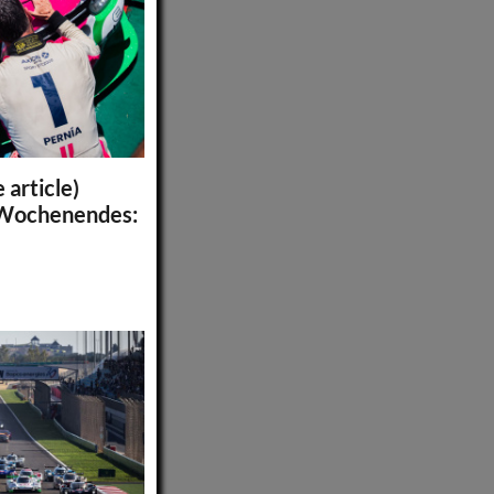
 article)
 Wochenendes: