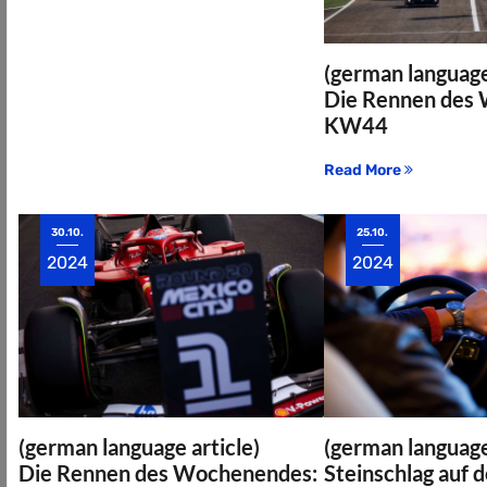
(german language
Die Rennen des
KW44
Read More
30.10.
25.10.
2024
2024
(german language article)
(german language
Die Rennen des Wochenendes:
Steinschlag auf d