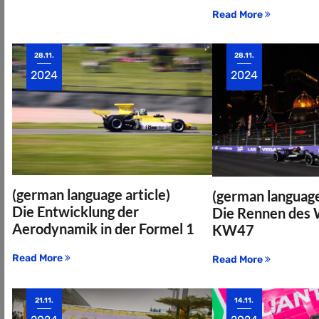
Read More
28.11.
28.11.
2024
2024
(german language article)
(german language
Die Entwicklung der
Die Rennen des
Aerodynamik in der Formel 1
KW47
Read More
Read More
21.11.
14.11.