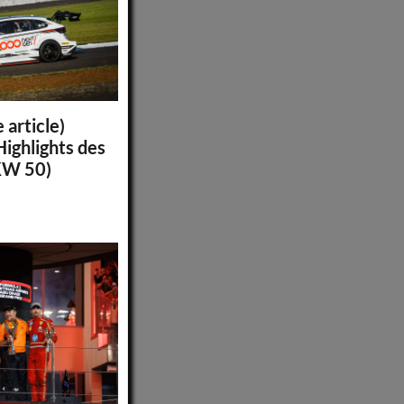
 article)
ighlights des
KW 50)