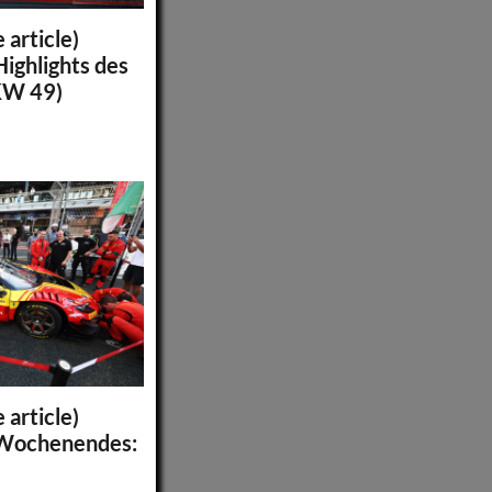
 article)
ighlights des
KW 49)
 article)
 Wochenendes: