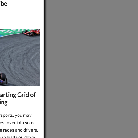
ibe
arting Grid of
ing
orsports, you may
erest over into some
e races and drivers.
 can lead you down