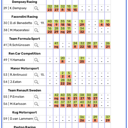
Dempsey Racing
32
38
32
15
19
-
-
-
-
-
29 |
K.Dempsey
23
27
R
15
15
-
-
-
-
-
Facondini Racing
40
15
35
14
-
5
-
-
5
11
30 |
D.di Benedetto
19.
nq
9
18
16
-
29
-
-
4
10
16
28
38
11
-
34
-
-
-
-
38 |
M.Maceratesi
20
29
nq
29
-
32
-
-
-
-
Team Formula Sport
-
41
-
-
24
32
29
27
-
26
41 |
R.Schlünssen
-
nq
-
-
R
22
18
11
-
21
Ren Car Competition
-
-
20
-
-
31
-
-
-
-
49 |
Y.Hamada
-
-
R
-
-
25
-
-
-
-
Manor Motorsport
-
-
2
5
-
-
-
-
-
-
53 |
R.Antinucci
15.
-
-
2
4
-
-
-
-
-
-
-
-
28
32
-
-
-
-
-
-
54 |
J.Eaton
-
-
22
26
-
-
-
-
-
-
Team Renault Sweden
-
42
40
35
25
38
30
28
-
-
55 |
P.Ernston
-
nq
nq
R
21
27
15
27
-
-
-
40
37
37
27
40
32
33
-
-
56 |
M.Karlsson
-
nq
19
25
17
R
R
21
-
-
Kug Motorsport
-
-
-
-
-
36
-
29
-
37
59 |
D.van Lammern
-
-
-
-
-
26
-
R
-
29
Paston Racing