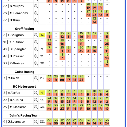
R
4
14
R
R
8
-
-
-
-
-
-
-
-
-
-
28
35
18
-
63 |
S.Murphy
-
-
-
-
-
-
19
19
R
-
-
-
-
-
-
-
27
39
17
21
69 |
M.Bonanomi
-
-
-
-
-
-
ns
26
13
R
-
-
-
-
-
-
-
13
-
-
86 |
J.Thiry
-
-
-
-
-
-
-
13
-
-
Graff Racing
1
-
16
2
-
15
2
12
-
3
6 |
E.Salignon
5.
3
-
12
3
-
16
1*
4
-
5
33
-
18
-
-
30
-
-
-
18
11 |
R.Rusinov
13
-
16
-
-
R
-
-
-
25
7
-
25
8
-
20
7
19
-
15
42 |
B.Spengler
9.
8
-
1
7
-
30
6
10
-
11
-
-
1
-
-
-
-
-
-
16
48 |
J.Pressac
21.
-
-
7
-
-
-
-
-
-
18
-
-
-
-
-
-
-
-
-
13
92 |
P.Alméras
29.
-
-
-
-
-
-
-
-
-
9
Čolak Racing
17
23
39
18
17
25
-
-
-
-
7 |
M.Colak
28.
9
R
nq
17
18
28
-
-
-
-
RC Motorsport
3
2
3
1
1
1
5
10
10
4
8 |
A.Farfus
1.
1
1
R
1*
R
1
R
6
8
4
24
17
17
30
14
9
1
4
7
2
36 |
R.Kubica
14.
R
R
15
21
R
6
R
12
6
2
38
33
21
31
20
29
17
23
12
20
39 |
M.Massironi
34.
nq
21
23
R
16
R
10
15
R
19
John's Racing Team
36
35
12
33
23
35
26
30
16
35
9 |
J.Svensson
33.
ns
30
10
24
14
31
16
14
R
24