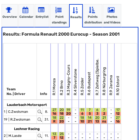
Overview
Calendar
Entrylist
Point
Points
Photos
Results
standings
distribution
and Videos
Results: Formula Renault 2000 Eurocup - Season 2001
R.7 Zeltweg (Spielbe.
R.3 Magny-Cours
R.8 Nürburgring
R.4 Silverstone
R.6 Budapest
R.9 Jarama
R.10 Estoril
R.5 Zolder
R.1 Monza
R.2 Brno
Team
No. | Driver
Info
Lauderbach Motorsport
27
20
19
-
11
7
6
7
-
17
1 |
C.Zwolsman
8.
16
18
20
-
6
5
3
2
-
12
18
22
-
-
18
14
20
21
-
27
19 |
R.Zwolsman
31.
R
20
-
-
10
21
13
ns
-
16
Lechner Racing
13
25
-
-
-
-
-
-
-
-
2 |
M.Lasée
11.
7
12
-
-
-
-
-
-
-
-