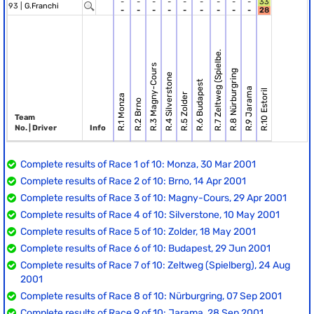
-
-
-
-
-
-
-
-
-
33
93 |
G.Franchi
-
-
-
-
-
-
-
-
-
28
R.7 Zeltweg (Spielbe.
R.3 Magny-Cours
R.8 Nürburgring
R.4 Silverstone
R.6 Budapest
R.9 Jarama
R.10 Estoril
R.5 Zolder
R.1 Monza
R.2 Brno
Team
No. | Driver
Info
Complete results of Race 1 of 10: Monza, 30 Mar 2001
Complete results of Race 2 of 10: Brno, 14 Apr 2001
Complete results of Race 3 of 10: Magny-Cours, 29 Apr 2001
Complete results of Race 4 of 10: Silverstone, 10 May 2001
Complete results of Race 5 of 10: Zolder, 18 May 2001
Complete results of Race 6 of 10: Budapest, 29 Jun 2001
Complete results of Race 7 of 10: Zeltweg (Spielberg), 24 Aug
2001
Complete results of Race 8 of 10: Nürburgring, 07 Sep 2001
Complete results of Race 9 of 10: Jarama, 28 Sep 2001