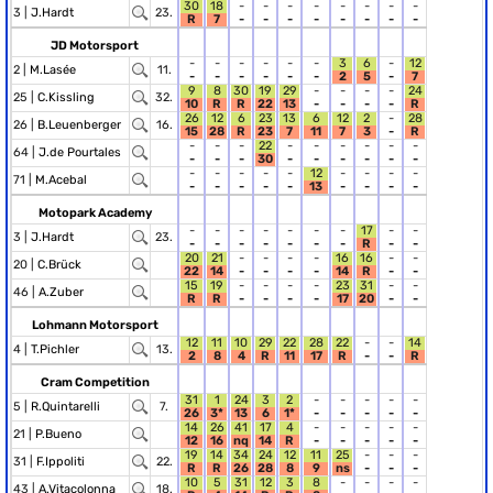
30
18
-
-
-
-
-
-
-
-
3 |
J.Hardt
23.
R
7
-
-
-
-
-
-
-
-
JD Motorsport
-
-
-
-
-
-
3
6
-
12
2 |
M.Lasée
11.
-
-
-
-
-
-
2
5
-
7
9
8
30
19
29
-
-
-
-
24
25 |
C.Kissling
32.
10
R
R
22
13
-
-
-
-
R
26
12
6
23
13
6
12
2
-
28
26 |
B.Leuenberger
16.
15
28
R
23
7
11
7
3
-
R
-
-
-
22
-
-
-
-
-
-
64 |
J.de Pourtales
-
-
-
30
-
-
-
-
-
-
-
-
-
-
-
12
-
-
-
-
71 |
M.Acebal
-
-
-
-
-
13
-
-
-
-
Motopark Academy
-
-
-
-
-
-
-
17
-
-
3 |
J.Hardt
23.
-
-
-
-
-
-
-
R
-
-
20
21
-
-
-
-
16
16
-
-
20 |
C.Brück
22
14
-
-
-
-
14
R
-
-
15
19
-
-
-
-
23
31
-
-
46 |
A.Zuber
R
R
-
-
-
-
17
20
-
-
Lohmann Motorsport
12
11
10
29
22
28
22
-
-
14
4 |
T.Pichler
13.
2
8
4
R
11
17
R
-
-
R
Cram Competition
31
1
24
3
2
-
-
-
-
-
5 |
R.Quintarelli
7.
26
3*
13
6
1*
-
-
-
-
-
14
26
41
17
4
-
-
-
-
-
21 |
P.Bueno
12
16
nq
14
R
-
-
-
-
-
19
14
34
24
12
11
25
-
-
-
31 |
F.Ippoliti
22.
R
R
26
28
8
9
ns
-
-
-
10
5
31
12
3
8
-
-
-
-
43 |
A.Vitacolonna
18.