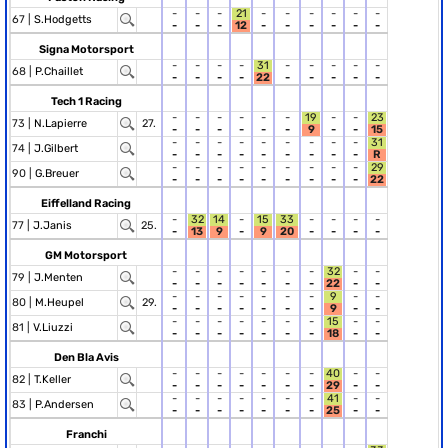
-
-
-
21
-
-
-
-
-
-
67 |
S.Hodgetts
-
-
-
12
-
-
-
-
-
-
Signa Motorsport
-
-
-
-
31
-
-
-
-
-
68 |
P.Chaillet
-
-
-
-
22
-
-
-
-
-
Tech 1 Racing
-
-
-
-
-
-
19
-
-
23
73 |
N.Lapierre
27.
-
-
-
-
-
-
9
-
-
15
-
-
-
-
-
-
-
-
-
31
74 |
J.Gilbert
-
-
-
-
-
-
-
-
-
R
-
-
-
-
-
-
-
-
-
29
90 |
G.Breuer
-
-
-
-
-
-
-
-
-
22
Eiffelland Racing
-
32
14
-
15
33
-
-
-
-
77 |
J.Janis
25.
-
13
9
-
9
20
-
-
-
-
GM Motorsport
-
-
-
-
-
-
-
32
-
-
79 |
J.Menten
-
-
-
-
-
-
-
22
-
-
-
-
-
-
-
-
-
9
-
-
80 |
M.Heupel
29.
-
-
-
-
-
-
-
9
-
-
-
-
-
-
-
-
-
15
-
-
81 |
V.Liuzzi
-
-
-
-
-
-
-
18
-
-
Den Bla Avis
-
-
-
-
-
-
-
40
-
-
82 |
T.Keller
-
-
-
-
-
-
-
29
-
-
-
-
-
-
-
-
-
41
-
-
83 |
P.Andersen
-
-
-
-
-
-
-
25
-
-
Franchi