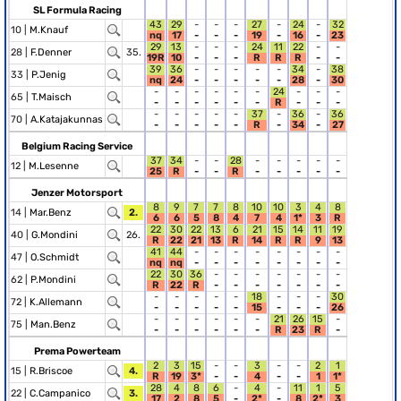
SL Formula Racing
43
29
-
-
-
27
-
24
-
32
10 |
M.Knauf
nq
17
-
-
-
19
-
16
-
23
29
13
-
-
-
24
11
22
-
-
28 |
F.Denner
35.
19R
10
-
-
-
R
R
R
-
-
39
36
-
-
-
-
-
34
-
38
33 |
P.Jenig
nq
24
-
-
-
-
-
28
-
30
-
-
-
-
-
-
24
-
-
-
65 |
T.Maisch
-
-
-
-
-
-
R
-
-
-
-
-
-
-
-
37
-
36
-
36
70 |
A.Katajakunnas
-
-
-
-
-
R
-
34
-
27
Belgium Racing Service
37
34
-
-
28
-
-
-
-
-
12 |
M.Lesenne
25
R
-
-
R
-
-
-
-
-
Jenzer Motorsport
8
9
7
7
8
10
10
3
4
8
14 |
Mar.Benz
2.
6
6
5
8
4
7
4
1*
3
R
22
30
22
13
6
21
15
14
11
19
40 |
G.Mondini
26.
R
22
21
13
R
14
R
R
9
13
41
44
-
-
-
-
-
-
-
-
47 |
O.Schmidt
nq
nq
-
-
-
-
-
-
-
-
22
30
36
-
-
-
-
-
-
-
62 |
P.Mondini
R
22
R
-
-
-
-
-
-
-
-
-
-
-
-
18
-
-
-
30
72 |
K.Allemann
-
-
-
-
-
15
-
-
-
26
-
-
-
-
-
-
21
26
15
-
75 |
Man.Benz
-
-
-
-
-
-
R
23
R
-
Prema Powerteam
2
3
15
-
-
3
-
-
2
1
15 |
R.Briscoe
4.
R
19
3*
-
-
4
-
-
1
1*
28
4
8
6
-
4
-
11
1
5
22 |
C.Campanico
3.
17
2
8
5
-
2*
-
8
2*
3