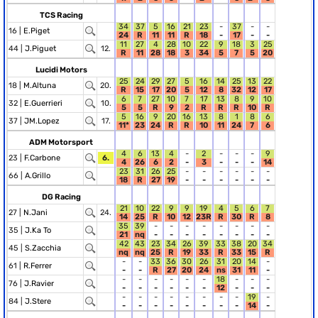
TCS Racing
34
37
5
16
21
23
-
37
-
-
16 |
E.Piget
24
R
11
11
R
18
-
17
-
-
11
27
4
28
10
22
9
18
3
25
44 |
J.Piguet
12.
R
11
28
18
3
34
5
7
5
20
Lucidi Motors
25
24
29
27
5
16
14
25
13
22
18 |
M.Altuna
20.
R
15
17
20
5
12
8
32
12
17
6
7
27
10
7
17
13
8
9
10
32 |
E.Guerrieri
10.
5
5
R
9
2
R
R
R
10
R
5
16
9
20
16
13
8
1
8
6
37 |
JM.Lopez
17.
11*
23
24
R
R
10
11
24
7
6
ADM Motorsport
4
6
13
4
-
2
-
-
-
9
23 |
F.Carbone
6.
4
26
6
2
-
3
-
-
-
14
23
31
26
25
-
-
-
-
-
-
66 |
A.Grillo
18
R
27
19
-
-
-
-
-
-
DG Racing
21
10
22
9
9
19
4
5
6
7
27 |
N.Jani
24.
14
25
R
10
12
23R
R
30
R
8
35
39
-
-
-
-
-
-
-
-
35 |
J.Ka To
21
nq
-
-
-
-
-
-
-
-
42
43
23
34
26
39
33
38
20
34
45 |
S.Zacchia
nq
nq
25
R
19
33
R
33
15
R
-
-
33
36
30
26
31
20
14
-
61 |
R.Ferrer
-
-
R
27
20
24
ns
31
11
-
-
-
-
-
-
-
18
-
-
-
76 |
J.Ravier
-
-
-
-
-
-
12
-
-
-
-
-
-
-
-
-
-
-
19
-
84 |
J.Stere
-
-
-
-
-
-
-
-
14
-