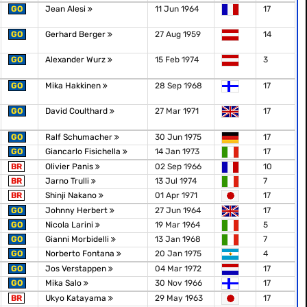
GO
Jean Alesi
11 Jun 1964
17
GO
Gerhard Berger
27 Aug 1959
14
GO
Alexander Wurz
15 Feb 1974
3
GO
Mika Hakkinen
28 Sep 1968
17
GO
David Coulthard
27 Mar 1971
17
GO
Ralf Schumacher
30 Jun 1975
17
GO
Giancarlo Fisichella
14 Jan 1973
17
BR
Olivier Panis
02 Sep 1966
10
BR
Jarno Trulli
13 Jul 1974
7
BR
Shinji Nakano
01 Apr 1971
17
GO
Johnny Herbert
27 Jun 1964
17
GO
Nicola Larini
19 Mar 1964
5
GO
Gianni Morbidelli
13 Jan 1968
7
GO
Norberto Fontana
20 Jan 1975
4
GO
Jos Verstappen
04 Mar 1972
17
GO
Mika Salo
30 Nov 1966
17
BR
Ukyo Katayama
29 May 1963
17